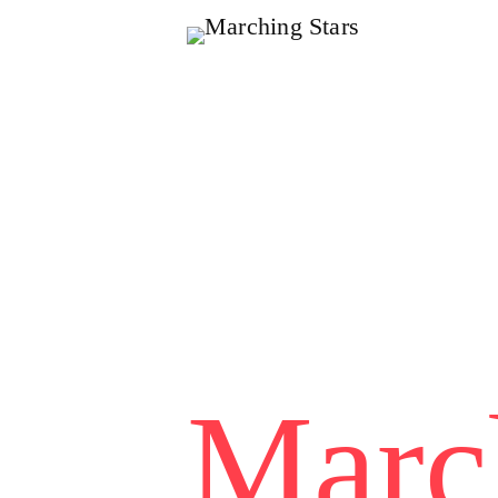
Към
съдържанието
Marc
Marc