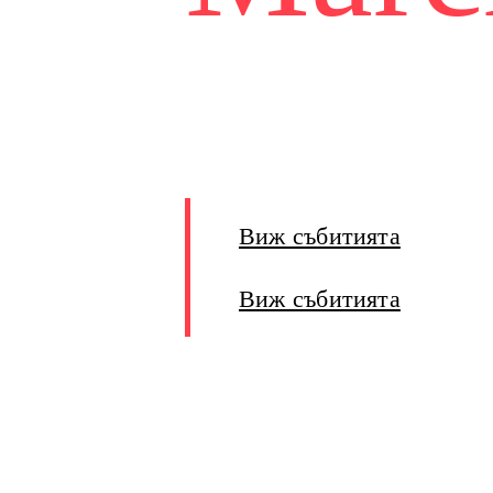
Над 40 деца, обединени от музи
дисциплина и стремеж към разв
уникален за България проект.
Виж събитията
Виж събитията