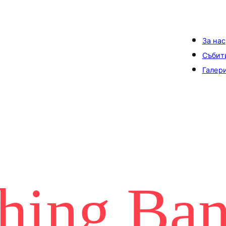
За нас
Събит
Галер
hing Sta
hing Ba