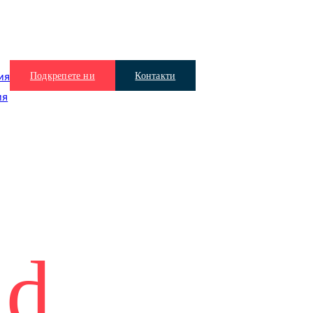
Подкрепете ни
Контакти
ия
ия
rs
nd