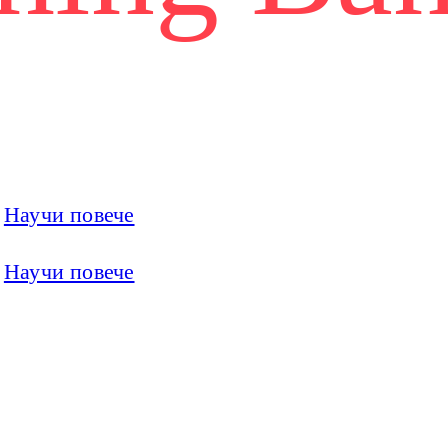
ка,
итие в един
Научи повече
Научи повече