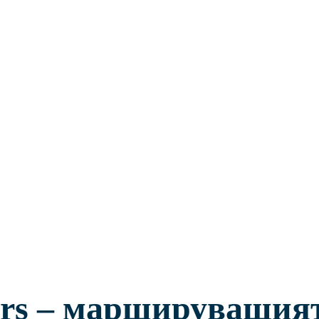
ars – маршируващият