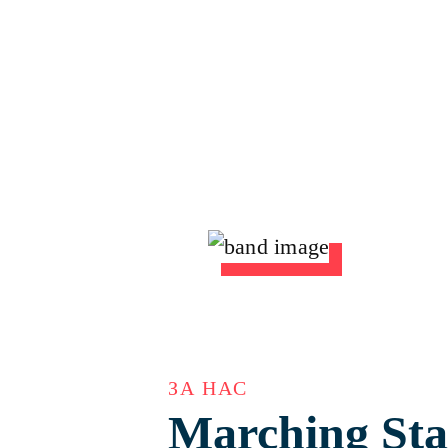
ЗА НАС
Marching St